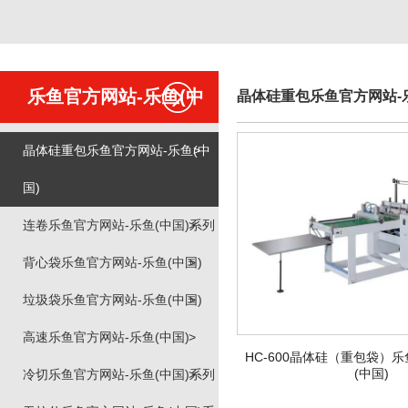
乐鱼官方网站-乐鱼(中
晶体硅重包乐鱼官方网站-乐
国)
晶体硅重包乐鱼官方网站-乐鱼(中
>
国)
连卷乐鱼官方网站-乐鱼(中国)系列
>
背心袋乐鱼官方网站-乐鱼(中国)
>
垃圾袋乐鱼官方网站-乐鱼(中国)
>
高速乐鱼官方网站-乐鱼(中国)
>
HC-600晶体硅（重包袋）
(中国)
冷切乐鱼官方网站-乐鱼(中国)系列
>