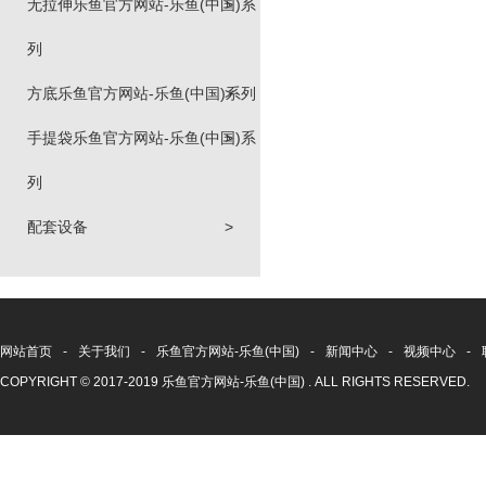
无拉伸乐鱼官方网站-乐鱼(中国)系
>
列
方底乐鱼官方网站-乐鱼(中国)系列
>
手提袋乐鱼官方网站-乐鱼(中国)系
>
列
配套设备
>
网站首页
-
关于我们
-
乐鱼官方网站-乐鱼(中国)
-
新闻中心
-
视频中心
-
COPYRIGHT © 2017-2019 乐鱼官方网站-乐鱼(中国) . ALL RIGHTS RESERVED.