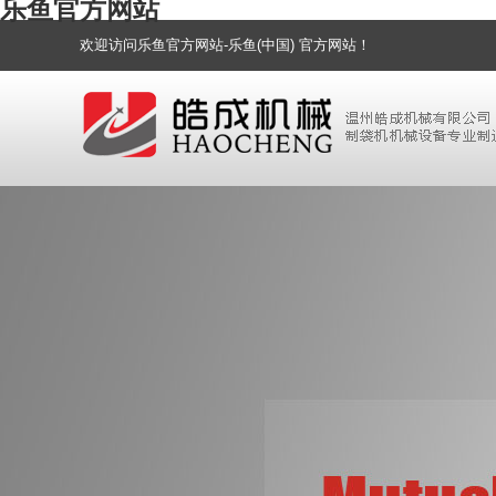
乐鱼官方网站
欢迎访问乐鱼官方网站-乐鱼(中国) 官方网站！