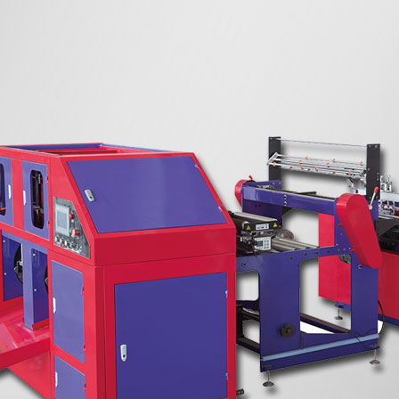
点断连卷乐鱼官
HC-LB500X2双线全自动点断背心袋连
)（有芯）
卷乐鱼官方网站-乐鱼(中国)（有芯）
点断连卷乐鱼官
HC-WX300X2双线八折连卷乐鱼官方网