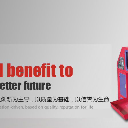
HC-YX500X2双线全自动点断连卷乐鱼
HC-YX700单线全自动
官方网站-乐鱼(中国)（有芯）
方网站-乐鱼(中国
HC-LJ500X2双线半自动点断连卷乐鱼
HC-LJ700单线半自动