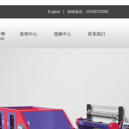
English
热线电话：15158722555
方网
新闻中心
视频中心
联系我们
(中