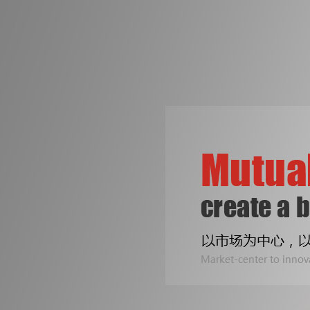
争创机械行业知名品牌
是皓成人不变的梦想！
专注塑料机械设备
公司专业生产吹膜机、乐鱼官方网站-乐鱼(中
国)、印刷机、分切机等研制开发的团队...