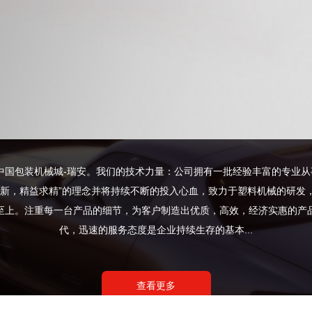
官方网站-乐鱼(中国)（有芯）
方网站-乐鱼(中国
关于我们
ABOUT US
的中国包装机械城-瑞安。我们的技术力量：公司拥有一批经验丰富的专业从
创新，精益求精”的理念并将持续不断的投入心血，致力于塑料机械的研发
至上。注重每一台产品的细节，为客户制造出优质，高效，经济实惠的产
代，迅速的服务态度是企业持续生存的基本...
查看更多