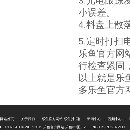
3.光电跟
小误差。
4.料盘上
5.定时打
乐鱼官方网
行检查紧固
以上就是乐
多乐鱼官方网站-
网站首页
-
关于我们
-
乐鱼官方网站-乐鱼(中国)
-
新闻中心
-
视频中心
-
COPYRIGHT © 2017-2019 乐鱼官方网站-乐鱼(中国) . ALL RIGHTS RESERVED.