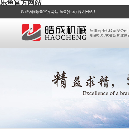
乐鱼官方网站
欢迎访问乐鱼官方网站-乐鱼(中国) 官方网站！