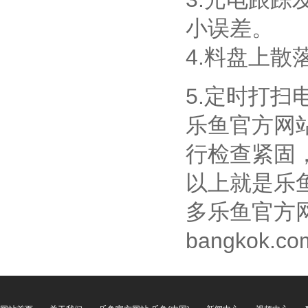
小误差。
4.料盘上
5.定时打
乐鱼官方网
行检查紧固
以上就是乐
多乐鱼官方网站
bangkok.co